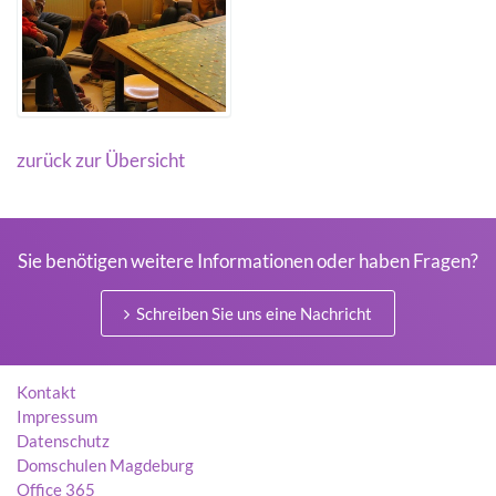
zurück zur Übersicht
Sie benötigen weitere Informationen oder haben Fragen?
Schreiben Sie uns eine Nachricht
Kontakt
Impressum
Datenschutz
Domschulen Magdeburg
Office 365