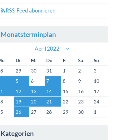
RSS-Feed abonnieren
Monatsterminplan
April 2022
Mo
Di
Mi
Do
Fr
Sa
So
28
29
30
31
1
2
3
4
5
6
7
8
9
10
11
12
13
14
15
16
17
18
19
20
21
22
23
24
25
26
27
28
29
30
1
Kategorien