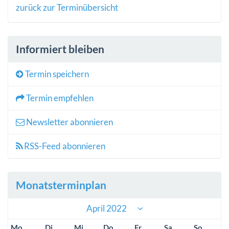
zurück zur Terminübersicht
Informiert bleiben
Termin speichern
Termin empfehlen
Newsletter abonnieren
RSS-Feed abonnieren
Monatsterminplan
April 2022
Mo
Di
Mi
Do
Fr
Sa
So