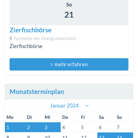
So
21
Zierfischbörse
Turnhalle des Domgymnasiums
Zierfischbörse
mehr erfahren
Monatsterminplan
Januar 2024
Mo
Di
Mi
Do
Fr
Sa
So
1
2
3
4
5
6
7
8
9
10
11
12
13
14