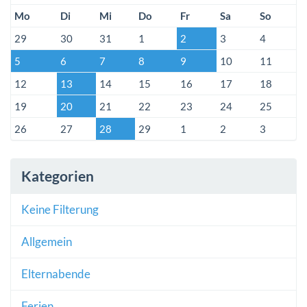
Mo
Di
Mi
Do
Fr
Sa
So
29
30
31
1
2
3
4
5
6
7
8
9
10
11
12
13
14
15
16
17
18
19
20
21
22
23
24
25
26
27
28
29
1
2
3
Kategorien
Keine Filterung
Allgemein
Elternabende
Ferien