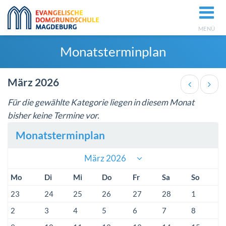
MENÜ
Monatsterminplan
März 2026
Für die gewählte Kategorie liegen in diesem Monat
bisher keine Termine vor.
Monatsterminplan
März 2026
Mo
Di
Mi
Do
Fr
Sa
So
23
24
25
26
27
28
1
2
3
4
5
6
7
8