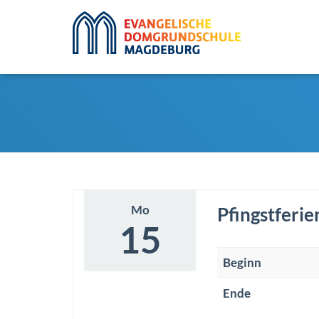
Mo
Pfingstferie
15
Beginn
Ende