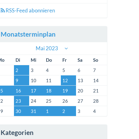
RSS-Feed abonnieren
Monatsterminplan
Mai 2023
Mo
Di
Mi
Do
Fr
Sa
So
1
2
3
4
5
6
7
8
9
10
11
12
13
14
15
16
17
18
19
20
21
22
23
24
25
26
27
28
29
30
31
1
2
3
4
Kategorien